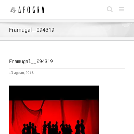
Saltar
al
contenido
Framugal__094319
Framugal__094319
13 agosto, 2018