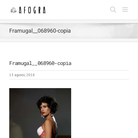
Saltar
al
contenido
Framugal__068960-copia
Framugal__068960-copia
13 agosto, 2018