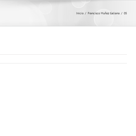
Inicio
/
Francisco Muñoz Galiano
/
05