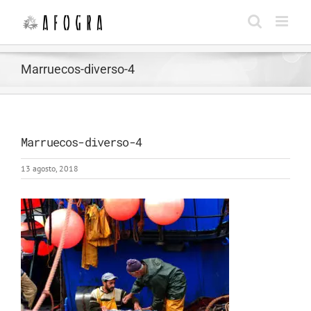
Saltar
al
contenido
Marruecos-diverso-4
Marruecos-diverso-4
13 agosto, 2018