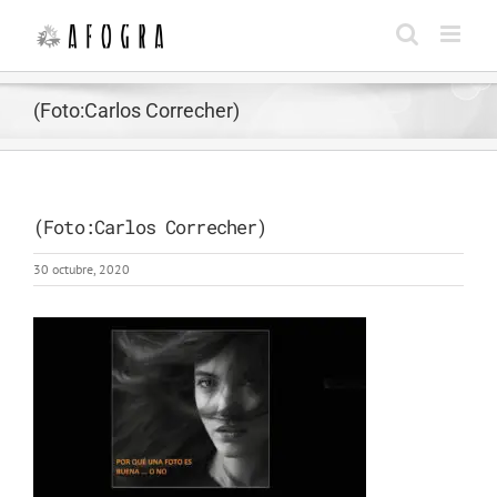
Saltar
al
contenido
(Foto:Carlos Correcher)
(Foto:Carlos Correcher)
30 octubre, 2020