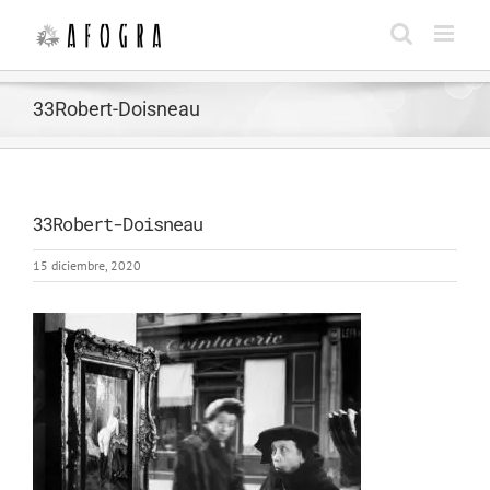
Saltar
al
contenido
33Robert-Doisneau
33Robert-Doisneau
15 diciembre, 2020