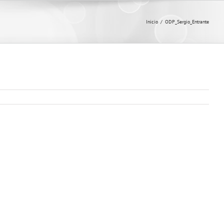
Inicio
/
ODP_Sergio_Entrante