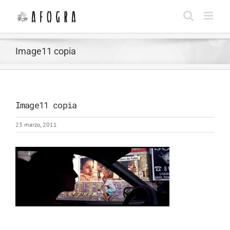
Saltar
al
contenido
Image11 copia
Image11 copia
23 marzo, 2011