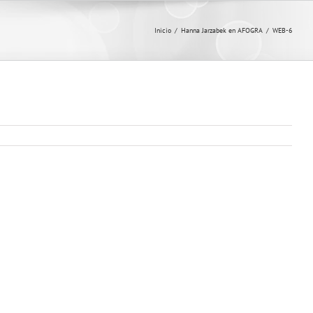
Inicio
/
Hanna Jarzabek en AFOGRA
/
WEB-6