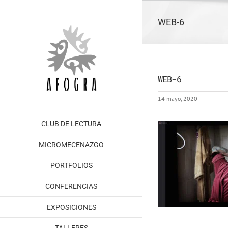
Saltar
al
WEB-6
contenido
WEB-6
14 mayo, 2020
CLUB DE LECTURA
MICROMECENAZGO
PORTFOLIOS
CONFERENCIAS
EXPOSICIONES