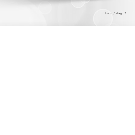
Inicio
/
diego-2