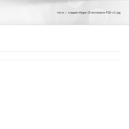
Inicio
/
cropped-Afogra-25-aniversario-PSD-v2-.jpg