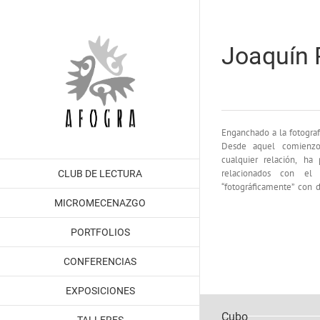
Saltar
al
contenido
Joaquín
Enganchado a la fotograf
desarrollar un tipo de 
Desde aquel comienzo,
cualquier relación, ha
relacionados con el
CLUB DE LECTURA
“fotográficamente” con d
MICROMECENAZGO
PORTFOLIOS
CONFERENCIAS
EXPOSICIONES
Cubo