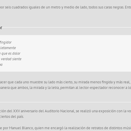
por seis cuadrados iguales de un metro y medio de lado, todos sus caras negras. Entr
or
fingidor
pletamente
e que es dolor
 verdad siente
oa
hacer que cada uno muestre su lado más cierto, su mirada menos fingida y más real, p
manera que ambos, la mirada y la letra, permitan al lector-espectador reconocer a lo
ión del XXV aniversario del Auditorio Nacional, se realizó una exposición con la voc
iertos del país.
e por Manuel Blanco, quien me encargó la realización de retratos de distintos músi