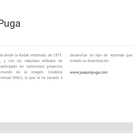
 Puga
ía desde la Kodak Instamatic de 1973.
reportaje que, fundamentalmente, ha
 y con los naturales altibajos de
evitado su desertización.
 participado en numerosos proyectos
 mundo de la imagen. Colabora
www.joaquinpuga.com
iversas ONG’s, lo que le ha llevado a