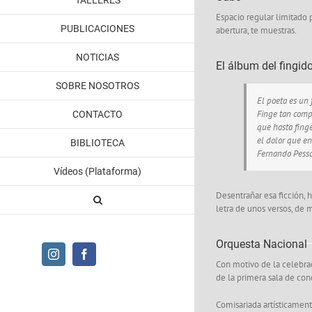
TALLERES
Espacio regular limitado 
PUBLICACIONES
abertura, te muestras.
NOTICIAS
El álbum del fingid
SOBRE NOSOTROS
El poeta es un 
Finge tan com
CONTACTO
que hasta fing
el dolor que en
BIBLIOTECA
Fernando Pess
Vídeos (Plataforma)
Desentrañar esa ficción, 
letra de unos versos, de 
Orquesta Nacional
Instagram
Facebook
Con motivo de la celebrac
de la primera sala de conc
Comisariada artísticament