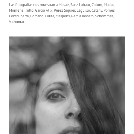
Las fotografías nos muestran a Masats,Sanz Lobato, Colom, Madoz,
Momeñe, Trillo, García Alix, Pérez Siquier, Laguillo, Catany, Pomés,
Fontcuberta, Forcano, Colita, Maspons, García Rodero, Schommer,
Valhonrat…