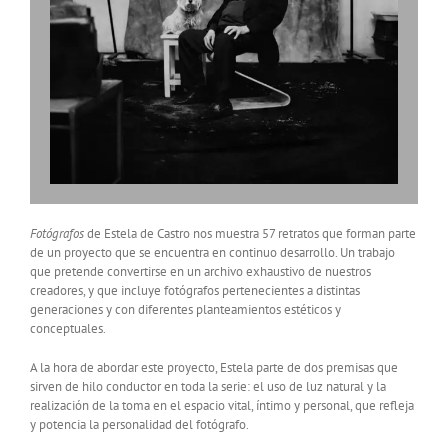
Fotógrafos
de Estela de Castro nos muestra 57 retratos que forman parte
de un proyecto que se encuentra en continuo desarrollo. Un trabajo
que pretende convertirse en un archivo exhaustivo de nuestros
creadores, y que incluye fotógrafos pertenecientes a distintas
generaciones y con diferentes planteamientos estéticos y
conceptuales.
A la hora de abordar este proyecto, Estela parte de dos premisas que
sirven de hilo conductor en toda la serie: el uso de luz natural y la
realización de la toma en el espacio vital, íntimo y personal, que refleja
y potencia la personalidad del fotógrafo.