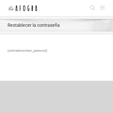
Saltar
al
contenido
Restablecer la contraseña
[ultimatemember_password]